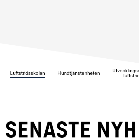
Utvecklings
Luftstridsskolan
Hundtjänstenheten
luftstri
SENASTE NY