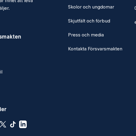
r frihet att leva
Skolor och ungdomar
ljer.
Skjutfält och förbud
Press och media
rsmakten
Kontakta Försvarsmakten
il
ier