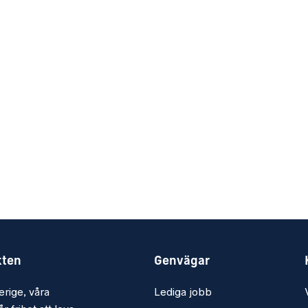
kten
Genvägar
erige, våra
Lediga jobb