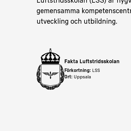
Luftstridsskolan (LSS) är fly
gemensamma kompetenscentr
utveckling och utbildning.
Fakta Luftstridsskolan
Förkortning:
LSS
Ort:
Uppsala