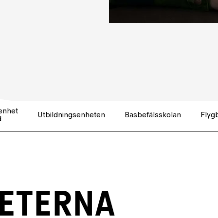
enhet
Utbildningsenheten
Basbefälsskolan
Flyg
d
HETERNA