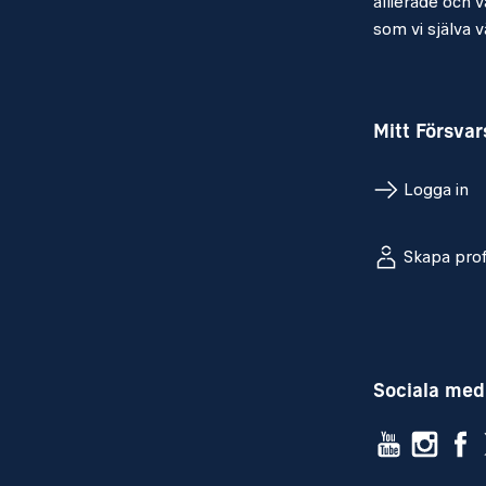
allierade och vå
som vi själva vä
Mitt Försva
Logga in
Skapa prof
Sociala med