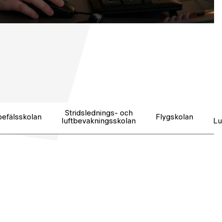
Stridslednings- och
befälsskolan
Flygskolan
luftbevakningsskolan
Lu