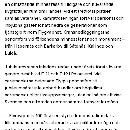
en omfattande minnesresa till tidigare och nuvarande
flygflottiljer runt om i landet. Vid ett trettiotal platser
samlas veteraner, kamratföreningar, försvarspersonal och
inbjudna gäster för att hedra de generationer som
tjänstgjort inom Flygvapnet. Kransnedläggningarna
genomförs vid förbandens minnesstenar och monument –
från Hägernäs och Barkarby till Såtenäs, Kallinge och
Luleå.
Jubileumsresan inleddes redan under årets första kvartal
genom besök vid F 21 och F 19 i Rovaniemi. Vid
ceremonierna betonade Flygvapenchefen att
jubileumsåret inte enbart handlar om högtidliga
ceremonier eller flyguppvisningar, utan också om att visa
Sveriges och allierades gemensamma försvarsförmåga.
– Flygvapnets 100 år är en styrkedemonstration där vi
tillsammans med våra allierade visar militär förmåga och