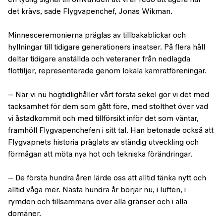
en tydlig signal till omvärlden att vi är redo att agera när
det krävs, sade Flygvapenchef, Jonas Wikman.
Minnesceremonierna präglas av tillbakablickar och
hyllningar till tidigare generationers insatser. På flera håll
deltar tidigare anställda och veteraner från nedlagda
flottiljer, representerade genom lokala kamratföreningar.
– När vi nu högtidlighåller vårt första sekel gör vi det med
tacksamhet för dem som gått före, med stolthet över vad
vi åstadkommit och med tillförsikt inför det som väntar,
framhöll Flygvapenchefen i sitt tal. Han betonade också att
Flygvapnets historia präglats av ständig utveckling och
förmågan att möta nya hot och tekniska förändringar.
– De första hundra åren lärde oss att alltid tänka nytt och
alltid våga mer. Nästa hundra år börjar nu, i luften, i
rymden och tillsammans över alla gränser och i alla
domäner.