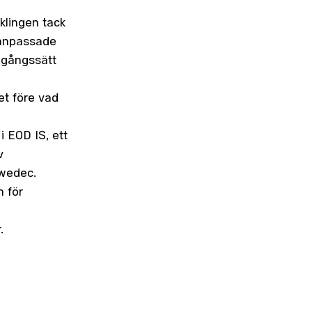
klingen tack
 anpassade
agångssätt
et före vad
i EOD IS, ett
v
Swedec.
 för
.