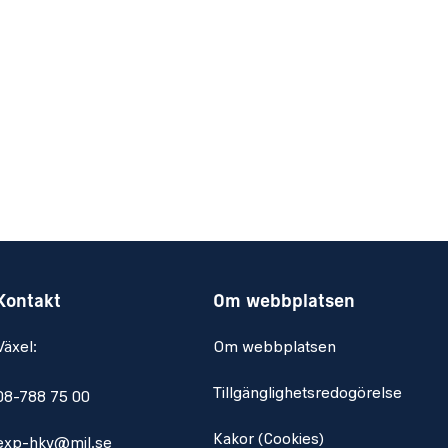
Kontakt
Om webbplatsen
Växel:
Om webbplatsen
Tillgänglighetsredogörelse
08-788 75 00
Kakor (Cookies)
exp-hkv@mil.se