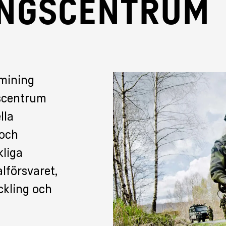
INGSCENTRUM
mining
nscentrum
lla
 och
liga
lförsvaret,
ckling och