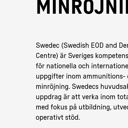
MINRÖJN
Swedec (Swedish EOD and De
Centre) är Sveriges kompete
för nationella och internatione
uppgifter inom ammunitions-
minröjning. Swedecs huvudsak
uppdrag är att verka inom tota
med fokus på utbildning, utve
operativt stöd.