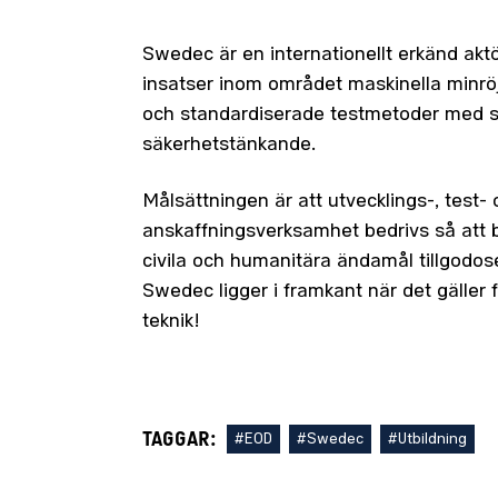
Swedec är en internationellt erkänd aktö
insatser inom området maskinella minr
och standardiserade testmetoder med s
säkerhetstänkande.
Målsättningen är att utvecklings-, test-
anskaffningsverksamhet bedrivs så att b
civila och humanitära ändamål tillgodos
Swedec ligger i framkant när det gäller 
teknik!
TAGGAR:
#EOD
#Swedec
#Utbildning