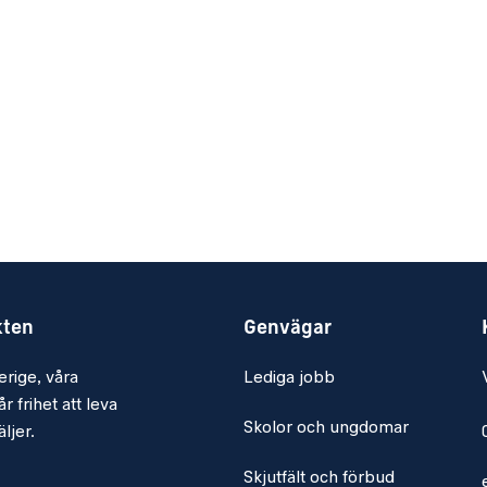
kten
Genvägar
erige, våra
Lediga jobb
r frihet att leva
Skolor och ungdomar
ljer.
Skjutfält och förbud