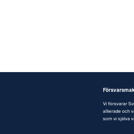
Försvarsma
Vi försvarar Sv
allierade och vå
som vi själva vä