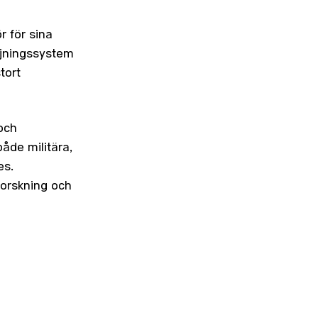
r för sina
öjningssystem
tort
 och
åde militära,
es.
forskning och