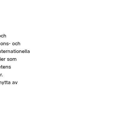
och
ions- och
ternationella
rier som
etens
r.
nytta av