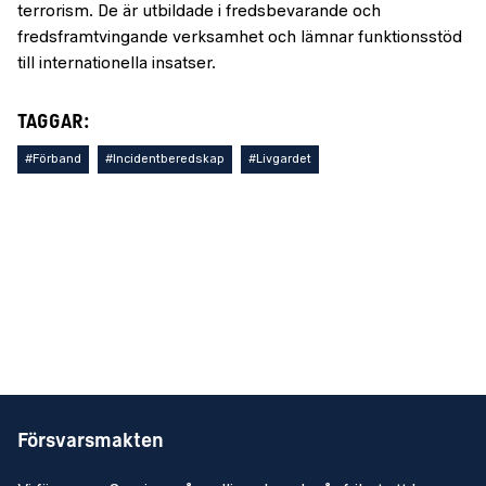
terrorism. De är utbildade i fredsbevarande och
fredsframtvingande verksamhet och lämnar funktionsstöd
till internationella insatser.
TAGGAR:
#Förband
#Incidentberedskap
#Livgardet
Försvarsmakten