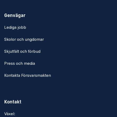
intressenter i organisationen.
Ansvara för innehåll och policy i det
Genvägar
organisationsgemensamma
Lediga jobb
arbetssättet/verksamhetsledningssystemet.
Bevaka och tolka relevant lagstiftning samt säkerställa
Skolor och ungdomar
att den omsätts i praktiska riktlinjer.
Skjutfält och förbud
KRAV
Kvalifikationer
Press och media
Godkänd gymnasieutbildning
Kontakta Försvarsmakten
Aktuell och relevant erfarenhet av att arbeta med
brandfarliga varor (BVKF)
Kunskap och erfarenhet av arbete med
Kontakt
regelefterlevnad LBE (lagen om brandfarliga och
explosiva varor)
Växel: