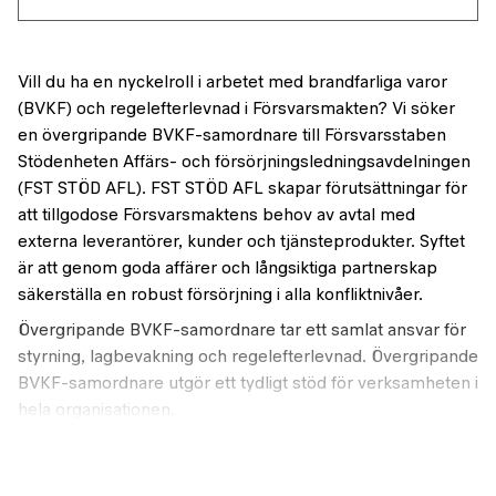
Vill du ha en nyckelroll i arbetet med brandfarliga varor
(BVKF) och regelefterlevnad i Försvarsmakten? Vi söker
en övergripande BVKF-samordnare till Försvarsstaben
Stödenheten Affärs- och försörjningsledningsavdelningen
(FST STÖD AFL). FST STÖD AFL skapar förutsättningar för
att tillgodose Försvarsmaktens behov av avtal med
externa leverantörer, kunder och tjänsteprodukter. Syftet
är att genom goda affärer och långsiktiga partnerskap
säkerställa en robust försörjning i alla konfliktnivåer.
Övergripande BVKF-samordnare tar ett samlat ansvar för
styrning, lagbevakning och regelefterlevnad. Övergripande
BVKF-samordnare utgör ett tydligt stöd för verksamheten i
hela organisationen.
Vilka är vi?
På Försvarsstaben Stöds nya Affärs och