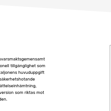
försvarsmaktsgemensamt
nell tillgänglighet som
ataljonens huvuduppgift
a säkerhetshotande
ättelseinhämtning,
bversion som riktas mot
den.