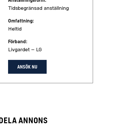
Anställningsform:
Tidsbegränsad anställning
Omfattning:
Heltid
Förband:
Livgardet – LG
ANSÖK NU
Dela annons