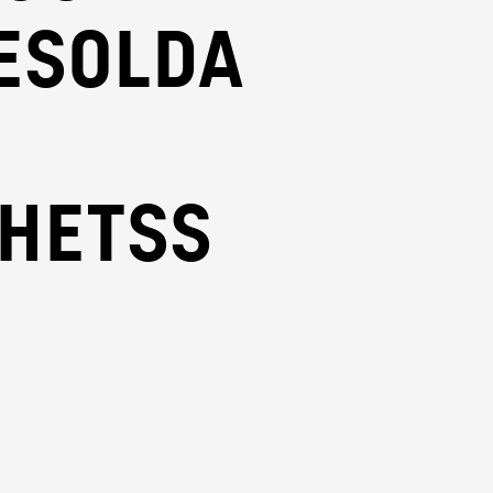
esolda
rhetss