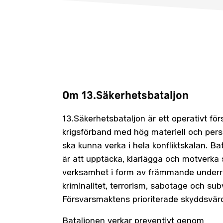
Om 13.Säkerhetsbataljon
13.Säkerhetsbataljon är ett operativt 
krigsförband med hög materiell och perso
ska kunna verka i hela konfliktskalan. B
är att upptäcka, klarlägga och motverk
verksamhet i form av främmande underr
kriminalitet, terrorism, sabotage och su
Försvarsmaktens prioriterade skyddsvär
Bataljonen verkar preventivt genom