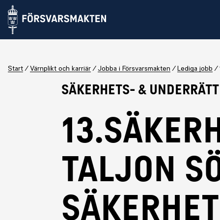
Start
Värnplikt och karriär
Jobba i Försvarsmakten
Lediga jobb
Säkerhets- & Underrätt
13.Säker
taljon s
säkerhe