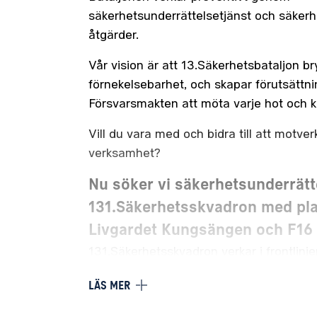
säkerhetsunderrättelsetjänst och säker
åtgärder.
Vår vision är att 13.Säkerhetsbataljon 
förnekelsebarhet, och skapar förutsättni
Försvarsmakten att möta varje hot och k
Vill du vara med och bidra till att motv
verksamhet?
Nu söker vi säkerhetsunderrätte
131.Säkerhetsskvadron med pla
Livgardet Kungsängen och F16
131.Säkerhetsskvadron verkar i frontlinjen
säkerhetstjänst genom nationella säker
LÄS MER
fokuserade kring Försvarsmaktens prior
Enheten vidmakthåller olika förmågor till