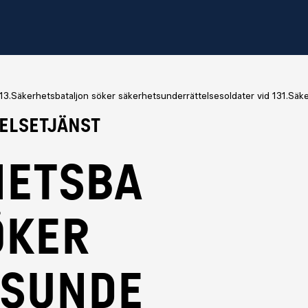
13.Säkerhetsbataljon söker säkerhetsunderrättelsesoldater vid 131.Sä
elsetjänst
hetsba
öker
tsunde