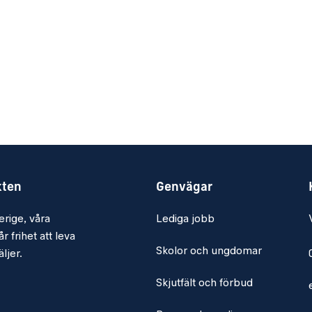
kten
Genvägar
erige, våra
Lediga jobb
r frihet att leva
Skolor och ungdomar
ljer.
Skjutfält och förbud