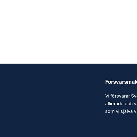
Försvarsma
Vi försvarar Sv
allierade och vå
som vi själva vä