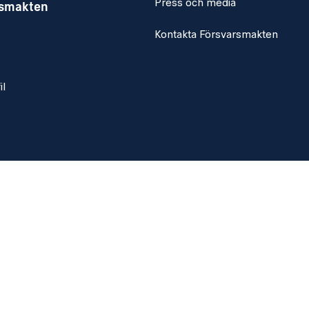
Press och media
rsmakten
Kontakta Försvarsmakten
il
ier