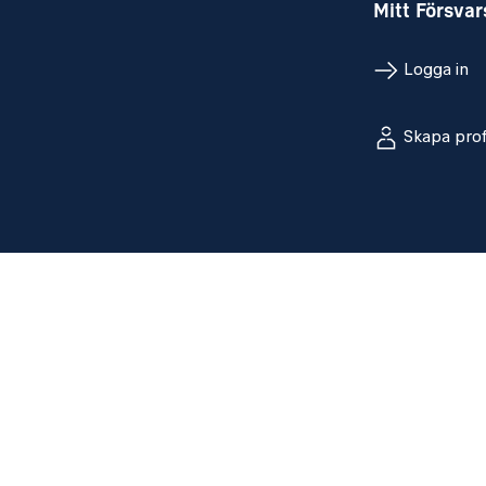
Mitt Försva
Logga in
Skapa prof
Sociala med