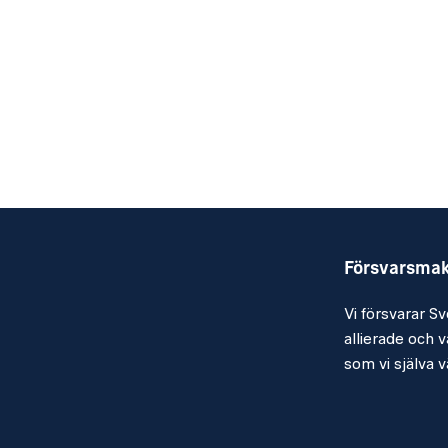
Försvarsma
Vi försvarar Sv
allierade och vå
som vi själva vä