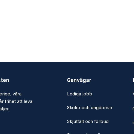
kten
Genvägar
erige, våra
Lediga jobb
r frihet att leva
Skolor och ungdomar
ljer.
Skjutfält och förbud