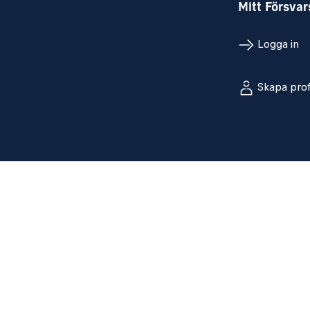
Mitt Försva
Logga in
Skapa prof
Sociala med