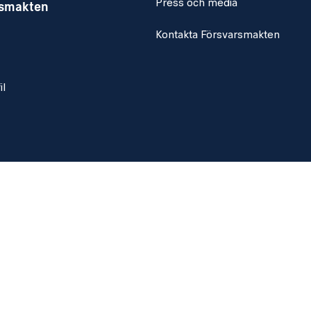
Press och media
rsmakten
Kontakta Försvarsmakten
il
ier