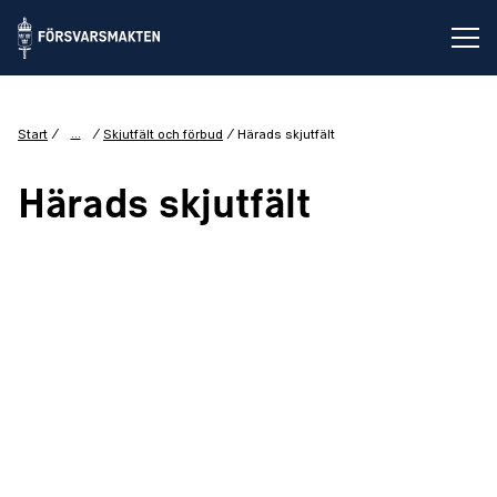
Öp
...
Start
Skjutfält och förbud
Härads skjutfält
Härads skjutfält