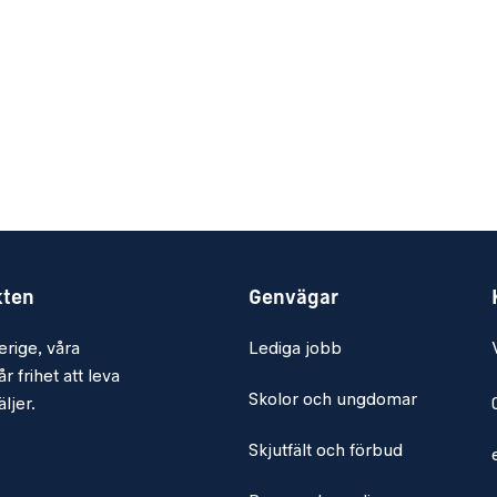
kten
Genvägar
erige, våra
Lediga jobb
r frihet att leva
Skolor och ungdomar
ljer.
Skjutfält och förbud