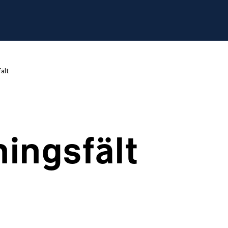
ält
ingsfält