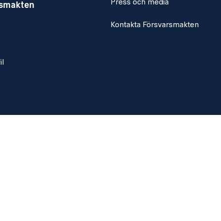
Press och media
rsmakten
Kontakta Försvarsmakten
il
ier