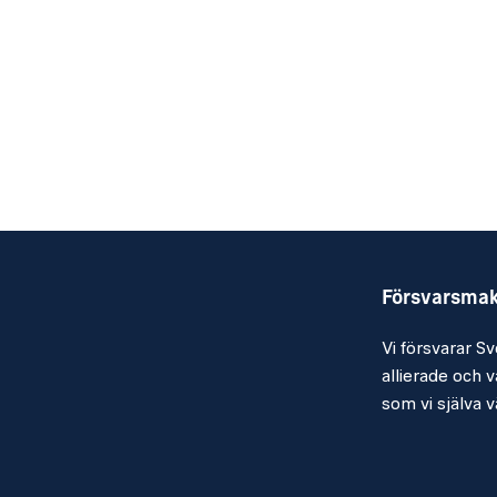
Försvarsma
Vi försvarar Sv
allierade och vå
som vi själva vä