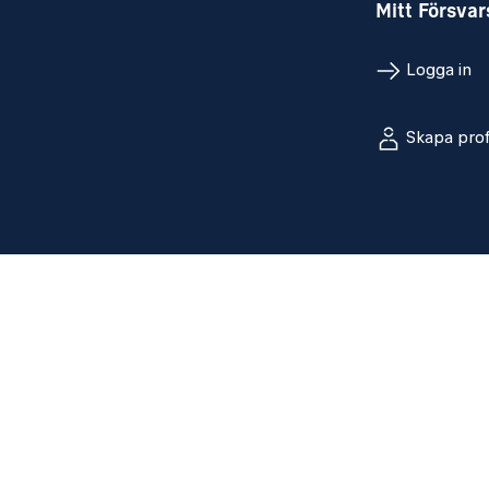
Mitt Försva
Logga in
Skapa prof
Sociala med