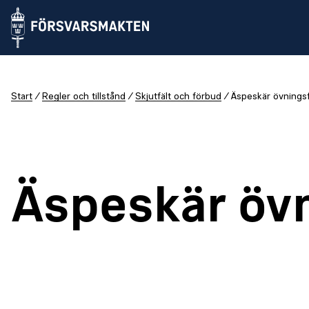
Start
Regler och tillstånd
Skjutfält och förbud
Äspeskär övningsf
Äspeskär övn