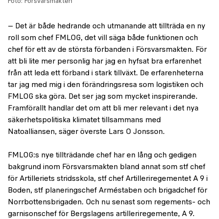
Foto: Försvarsmakten
– Det är både hedrande och utmanande att tillträda en ny
roll som chef FMLOG, det vill säga både funktionen och
chef för ett av de största förbanden i Försvarsmakten. För
att bli lite mer personlig har jag en hyfsat bra erfarenhet
från att leda ett förband i stark tillväxt. De erfarenheterna
tar jag med mig i den förändringsresa som logistiken och
FMLOG ska göra. Det ser jag som mycket inspirerande.
Framförallt handlar det om att bli mer relevant i det nya
säkerhetspolitiska klimatet tillsammans med
Natoalliansen, säger överste Lars O Jonsson.
FMLOG:s nye tillträdande chef har en lång och gedigen
bakgrund inom Försvarsmakten bland annat som stf chef
för Artilleriets stridsskola, stf chef Artilleriregementet A 9 i
Boden, stf planeringschef Arméstaben och brigadchef för
Norrbottensbrigaden. Och nu senast som regements- och
garnisonschef för Bergslagens artilleriregemente, A 9.