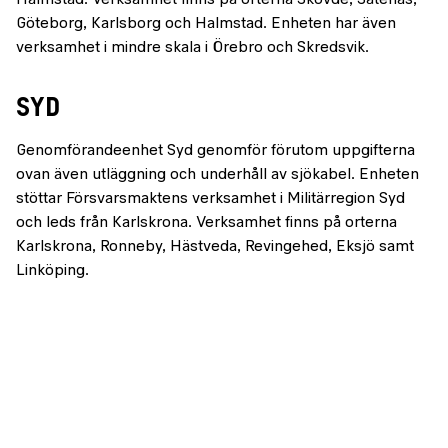
Halmstad. Verksamhet finns på orterna Skövde, Såtenäs,
Göteborg, Karlsborg och Halmstad. Enheten har även
verksamhet i mindre skala i Örebro och Skredsvik.
SYD
Genomförandeenhet Syd genomför förutom uppgifterna
ovan även utläggning och underhåll av sjökabel. Enheten
stöttar Försvarsmaktens verksamhet i Militärregion Syd
och leds från Karlskrona. Verksamhet finns på orterna
Karlskrona, Ronneby, Hästveda, Revingehed, Eksjö samt
Linköping.