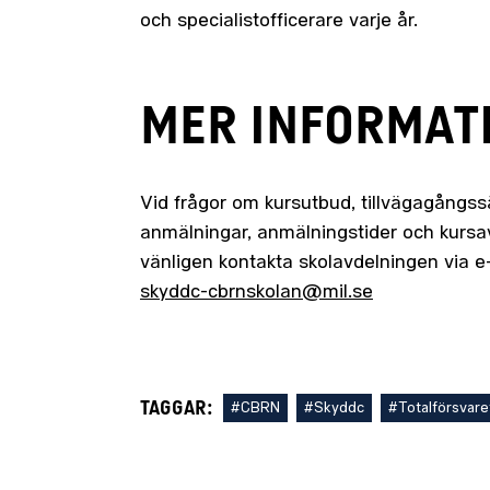
och specialistofficerare varje år.
MER INFORMAT
Vid frågor om kursutbud, tillvägagångssä
anmälningar, anmälningstider och kursav
vänligen kontakta skolavdelningen via e
skyddc-cbrnskolan@mil.se
TAGGAR:
#CBRN
#Skyddc
#Totalförsvare