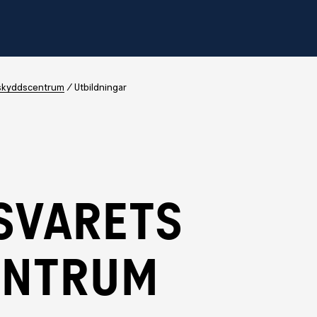
 skyddscentrum
Utbildningar
SVARETS
ENTRUM