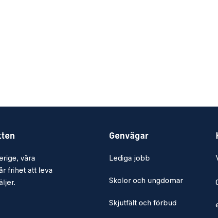
kten
Genvägar
erige, våra
Lediga jobb
r frihet att leva
Skolor och ungdomar
ljer.
Skjutfält och förbud