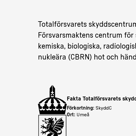
Totalförsvarets skyddscentru
Försvarsmaktens centrum för
kemiska, biologiska, radiologi
nukleära (CBRN) hot och händ
Fakta Totalförsvarets sky
Förkortning:
SkyddC
Ort:
Umeå