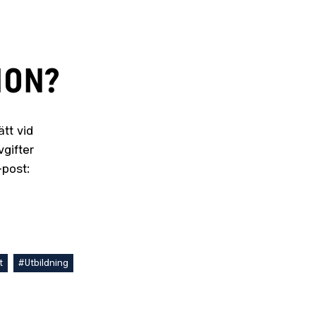
ION?
tt vid
gifter
-post:
t
#Utbildning