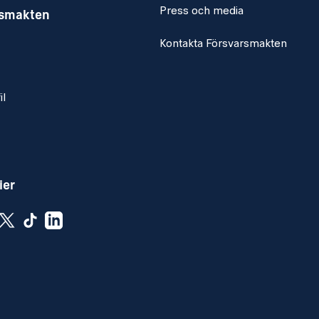
Press och media
rsmakten
Kontakta Försvarsmakten
il
ier