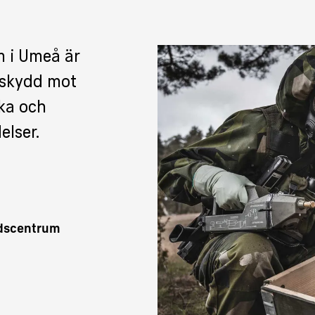
m i Umeå är
 skydd mot
ska och
elser.
ddscentrum