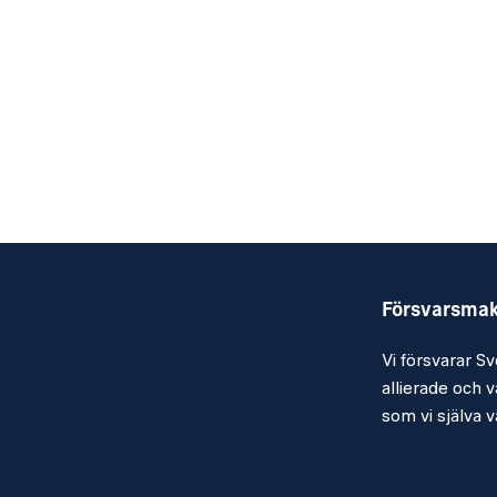
Försvarsma
Vi försvarar Sv
allierade och vå
som vi själva vä