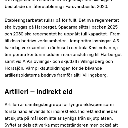
nya regementen samt en ny flygflottilj som riksdagen
beslutade om återetablering i Försvarsbeslut 2020.
Etableringsarbetet rullar på för fullt. Det nya regementet
ska byggas på Harberget. Spadarna sätts i backen 2025
och 2030 ska regementet ha uppnått full kapacitet. Fram
till dess bedrivs verksamheten i temporära lösningar. A 9
har idag verksamhet i rådhuset i centrala Kristinehamn, i
temporära kontorsmoduler i nära anslutning till Harberget
samt vid A 9:s övnings- och skjutfält i Villingsberg och
Horssjön. Värnpliktsutbildningen för de blivande
artillerisoldaterna bedrivs framför allt i Villingsberg.
Artilleri – indirekt eld
Artilleri är samlingsbegrepp för tyngre eldvapen som i
första hand används för indirekt eld. Indirekt eld innebär
att skjuta på mål som inte är synliga från skjutplatsen.
Syftet är dels att verka mot motståndaren men också att