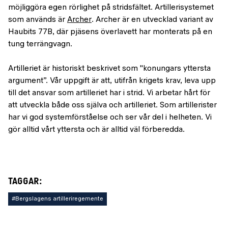
möjliggöra egen rörlighet på stridsfältet. Artillerisystemet
som används är
Archer
. Archer är en utvecklad variant av
Haubits 77B, där pjäsens överlavett har monterats på en
tung terrängvagn.
Artilleriet är historiskt beskrivet som "konungars yttersta
argument”. Vår uppgift är att, utifrån krigets krav, leva upp
till det ansvar som artilleriet har i strid. Vi arbetar hårt för
att utveckla både oss själva och artilleriet. Som artillerister
har vi god systemförståelse och ser vår del i helheten. Vi
gör alltid vårt yttersta och är alltid väl förberedda.
TAGGAR:
#Bergslagens artilleriregemente