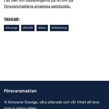
Läs mer om utbildningarna på NCGM på
Försvarsmaktens engelska webbplats.
TAGGAR:
#Sverige
#NCGM
#Nato
#Utbildning
Försvarsmakten
Vi försvarar Sverige, våra allierade och vår frihet att leva
som vi själva väljer.