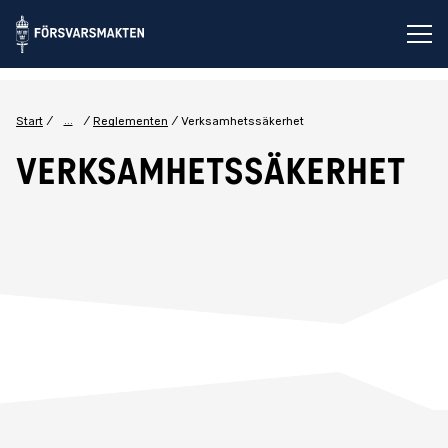
Öp
...
Start
Reglementen
Verksamhetssäkerhet
Verksamhetssäkerhet