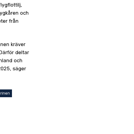
ygflottilj,
Flygkåren och
ter från
onen kräver
Därför deltar
inland och
2025, säger
rinen