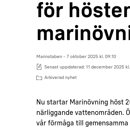
för höste
marinövn
Marinstaben
-
Publiceringsdatum:
7 oktober 2025 kl. 09:10
Senast uppdaterad:
11 december 2025 kl.
Arkiverad nyhet
Nu startar Marinövning höst 
närliggande vattenområden. Övn
vår förmåga till gemensamma