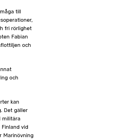
rmåga till
soperationer,
 fri rörlighet
pten Fabian
flottiljen och
annat
ring och
rter kan
. Det gäller
l militära
 Finland vid
er Marinövning