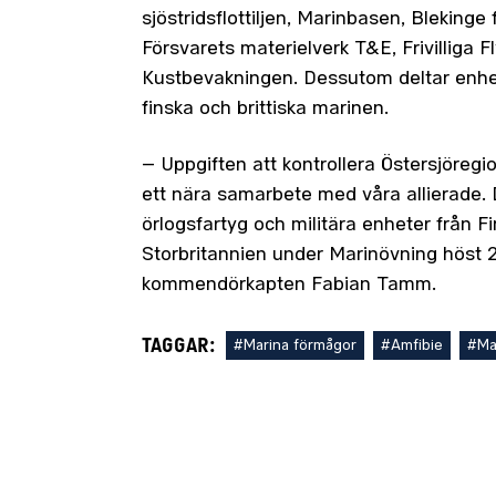
sjöstridsflottiljen, Marinbasen, Blekinge fl
Försvarets materielverk T&E, Frivilliga 
Kustbevakningen. Dessutom deltar enhe
finska och brittiska marinen.
– Uppgiften att kontrollera Östersjöregi
ett nära samarbete med våra allierade. 
örlogsfartyg och militära enheter från F
Storbritannien under Marinövning höst 
kommendörkapten Fabian Tamm.
TAGGAR:
#Marina förmågor
#Amfibie
#Ma