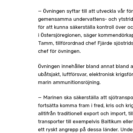
– Övningen syftar till att utveckla vår fö
gemensamma undervattens- och ytstrid
för att kunna säkerställa kontroll över och
i Östersjöregionen, säger kommendörka
Tamm, tillförordnad chef Fjärde sjöstrids
chef för övningen.
Övningen innehåller bland annat bland 
ubåtsjakt, luftförsvar, elektronisk krigsfö
marin ammunitionsröjning.
– Marinen ska säkerställa att sjötranspo
fortsätta komma fram i fred, kris och krig
alltifrån traditionell export och import, til
transporter till exempelvis Baltikum eller
ett ryskt angrepp på dessa länder. Und