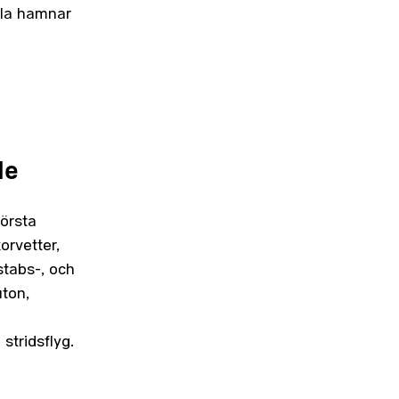
lla hamnar
de
örsta
orvetter,
stabs-, och
ton,
stridsflyg.