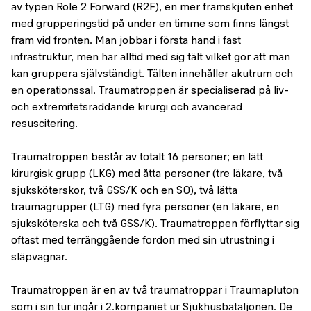
av typen Role 2 Forward (R2F), en mer framskjuten enhet
med grupperingstid på under en timme som finns längst
fram vid fronten. Man jobbar i första hand i fast
infrastruktur, men har alltid med sig tält vilket gör att man
kan gruppera självständigt. Tälten innehåller akutrum och
en operationssal. Traumatroppen är specialiserad på liv-
och extremitetsräddande kirurgi och avancerad
resuscitering.
Traumatroppen består av totalt 16 personer; en lätt
kirurgisk grupp (LKG) med åtta personer (tre läkare, två
sjuksköterskor, två GSS/K och en SO), två lätta
traumagrupper (LTG) med fyra personer (en läkare, en
sjuksköterska och två GSS/K). Traumatroppen förflyttar sig
oftast med terränggående fordon med sin utrustning i
släpvagnar.
Traumatroppen är en av två traumatroppar i Traumapluton
som i sin tur ingår i 2.kompaniet ur Sjukhusbataljonen. De