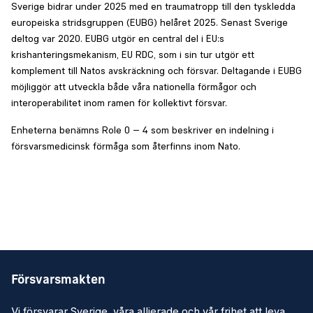
Sverige bidrar under 2025 med en traumatropp till den tyskledda
europeiska stridsgruppen (EUBG) helåret 2025. Senast Sverige
deltog var 2020. EUBG utgör en central del i EU:s
krishanteringsmekanism, EU RDC, som i sin tur utgör ett
komplement till Natos avskräckning och försvar. Deltagande i EUBG
möjliggör att utveckla både våra nationella förmågor och
interoperabilitet inom ramen för kollektivt försvar.
Enheterna benämns Role 0 – 4 som beskriver en indelning i
försvarsmedicinsk förmåga som återfinns inom Nato.
Försvarsmakten
Vi försvarar Sverige, våra allierade och vår frihet att leva