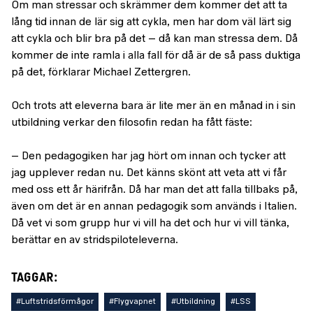
Om man stressar och skrämmer dem kommer det att ta
lång tid innan de lär sig att cykla, men har dom väl lärt sig
att cykla och blir bra på det – då kan man stressa dem. Då
kommer de inte ramla i alla fall för då är de så pass duktiga
på det, förklarar Michael Zettergren.
Och trots att eleverna bara är lite mer än en månad in i sin
utbildning verkar den filosofin redan ha fått fäste:
– Den pedagogiken har jag hört om innan och tycker att
jag upplever redan nu. Det känns skönt att veta att vi får
med oss ett år härifrån. Då har man det att falla tillbaks på,
även om det är en annan pedagogik som används i Italien.
Då vet vi som grupp hur vi vill ha det och hur vi vill tänka,
berättar en av stridspiloteleverna.
TAGGAR:
#Luftstridsförmågor
#Flygvapnet
#Utbildning
#LSS