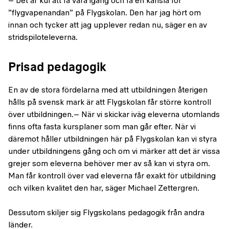
– Det är kul att få vara igång och få en känsla för
”flygvapenandan” på Flygskolan. Den har jag hört om
innan och tycker att jag upplever redan nu, säger en av
stridspiloteleverna.
Prisad pedagogik
En av de stora fördelarna med att utbildningen återigen
hålls på svensk mark är att Flygskolan får större kontroll
över utbildningen.– När vi skickar iväg eleverna utomlands
finns ofta fasta kursplaner som man går efter. När vi
däremot håller utbildningen här på Flygskolan kan vi styra
under utbildningens gång och om vi märker att det är vissa
grejer som eleverna behöver mer av så kan vi styra om.
Man får kontroll över vad eleverna får exakt för utbildning
och vilken kvalitet den har, säger Michael Zettergren.
Dessutom skiljer sig Flygskolans pedagogik från andra
länder.