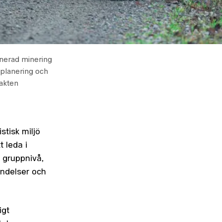
anerad minering
planering och
akten
stisk miljö
t leda i
 gruppnivå,
ändelser och
igt