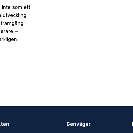
, inte som ett
 utveckling.
e framgång
cerare –
rkligen
kten
Genvägar