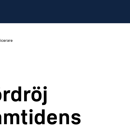
icerare
rdröj
amtidens