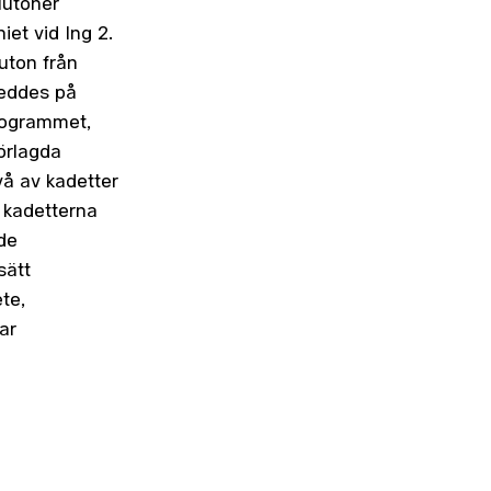
lutoner
et vid Ing 2.
luton från
leddes på
programmet,
örlagda
vå av kadetter
n kadetterna
de
sätt
te,
ar