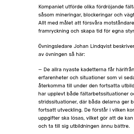
Kompaniet utförde olika fördröjande fäl
såsom mineringar, blockeringar och vägf
Allt med målet att försvåra motståndar
framryckning och skapa tid för egna styr
Övningsledare Johan Lindqvist beskrive
av övningen så här:
– De allra nyaste kadetterna får härifr
erfarenheter och situationer som vi sed
återkomma till under den fortsatta utbil
har upplevt både fältarbetssituationer o
stridssituationer, där båda delarna ger br
fortsatt utveckling. De förstår i vilken ko
uppgifter ska lösas, vilket gör att de ka
och ta till sig utbildningen ännu bättre.