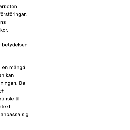
tarbeten
örstöringar.
ens
kor.
r betydelsen
ån en mängd
an kan
dningen. De
ch
änsle till
ntext
n anpassa sig