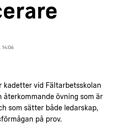
cerare
 14:06
 kadetter vid Fältarbetsskolan
en återkommande övning som är
och som sätter både ledarskap,
sförmågan på prov.