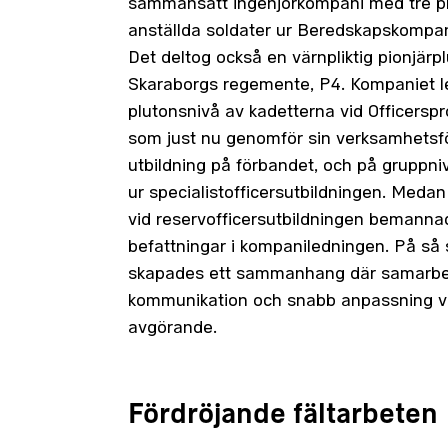
sammansatt ingenjörkompani med tre p
anställda soldater ur Beredskapskompani
Det deltog också en värnpliktig pionjärp
Skaraborgs regemente, P4. Kompaniet 
plutonsnivå av kadetterna vid Officers
som just nu genomför sin verksamhetsf
utbildning på förbandet, och på gruppni
ur specialistofficersutbildningen. Meda
vid reservofficersutbildningen bemanna
befattningar i kompaniledningen. På så 
skapades ett sammanhang där samarbe
kommunikation och snabb anpassning v
avgörande.
Fördröjande fältarbeten