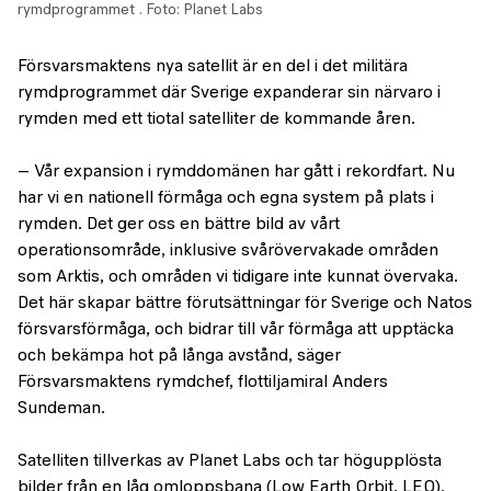
rymdprogrammet .
Foto: Planet Labs
Försvarsmaktens nya satellit är en del i det militära
rymdprogrammet där Sverige expanderar sin närvaro i
rymden med ett tiotal satelliter de kommande åren.
– Vår expansion i rymddomänen har gått i rekordfart. Nu
har vi en nationell förmåga och egna system på plats i
rymden. Det ger oss en bättre bild av vårt
operationsområde, inklusive svårövervakade områden
som Arktis, och områden vi tidigare inte kunnat övervaka.
Det här skapar bättre förutsättningar för Sverige och Natos
försvarsförmåga, och bidrar till vår förmåga att upptäcka
och bekämpa hot på långa avstånd, säger
Försvarsmaktens rymdchef, flottiljamiral Anders
Sundeman.
Satelliten tillverkas av Planet Labs och tar högupplösta
bilder från en låg omloppsbana (Low Earth Orbit, LEO).