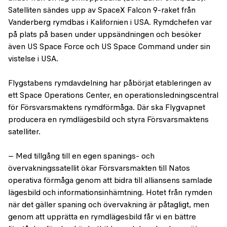
Satelliten sändes upp av SpaceX Falcon 9-raket från
Vanderberg rymdbas i Kalifornien i USA. Rymdchefen var
på plats på basen under uppsändningen och besöker
även US Space Force och US Space Command under sin
vistelse i USA.
Flygstabens rymdavdelning har påbörjat etableringen av
ett Space Operations Center, en operationsledningscentral
för Försvarsmaktens rymdförmåga. Där ska Flygvapnet
producera en rymdlägesbild och styra Försvarsmaktens
satelliter.
– Med tillgång till en egen spanings- och
övervakningssatellit ökar Försvarsmakten till Natos
operativa förmåga genom att bidra till alliansens samlade
lägesbild och informationsinhämtning. Hotet från rymden
när det gäller spaning och övervakning är påtagligt, men
genom att upprätta en rymdlägesbild får vi en bättre