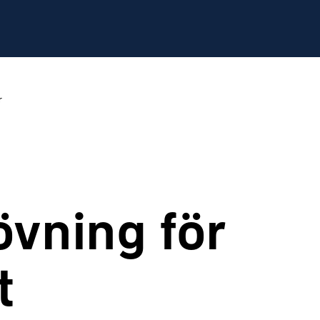
r
övning för
t