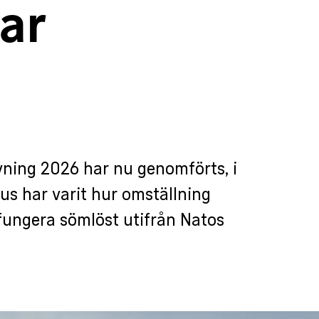
var
ning 2026 har nu genomförts, i
us har varit hur omställning
ka fungera sömlöst utifrån Natos