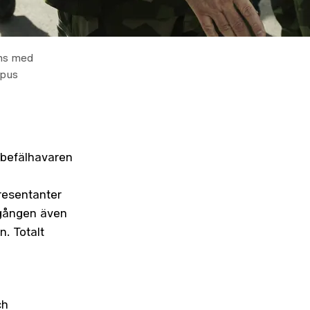
ans med
mpus
rbefälhavaren
resentanter
a gången även
n. Totalt
ch