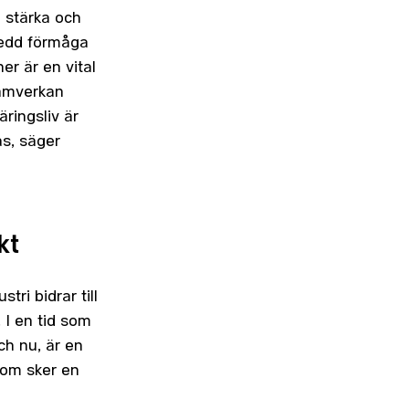
 stärka och
eredd förmåga
er är en vital
samverkan
äringsliv är
as, säger
kt
tri bidrar till
 I en tid som
ch nu, är en
som sker en