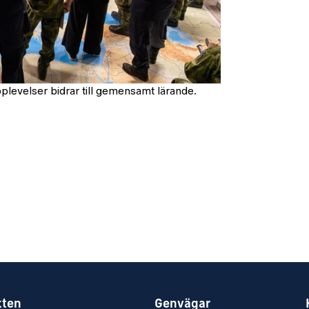
pplevelser bidrar till gemensamt lärande.
kten
Genvägar