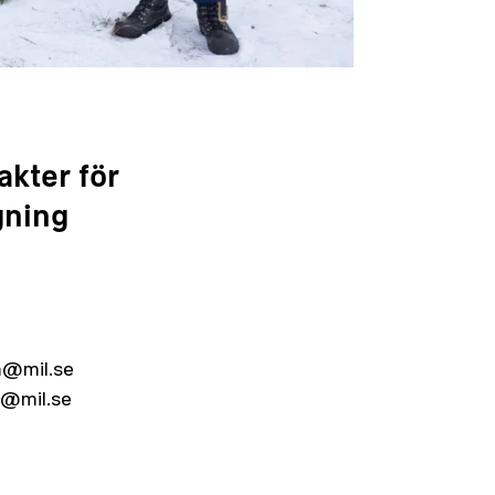
kter för
gning
m@mil.se
m@mil.se