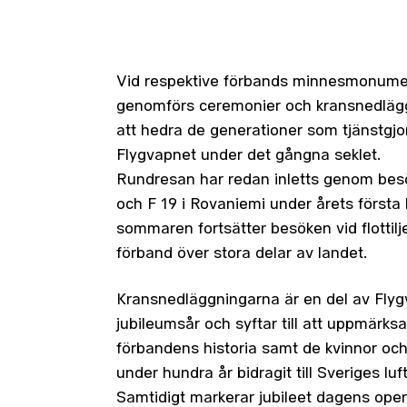
Vid respektive förbands minnesmonum
genomförs ceremonier och kransnedlägg
att hedra de generationer som tjänstgjo
Flygvapnet under det gångna seklet.
Rundresan har redan inletts genom besö
och F 19 i Rovaniemi under årets första 
sommaren fortsätter besöken vid flottilj
förband över stora delar av landet.
Kransnedläggningarna är en del av Fly
jubileumsår och syftar till att uppmärk
förbandens historia samt de kvinnor o
under hundra år bidragit till Sveriges luf
Samtidigt markerar jubileet dagens oper