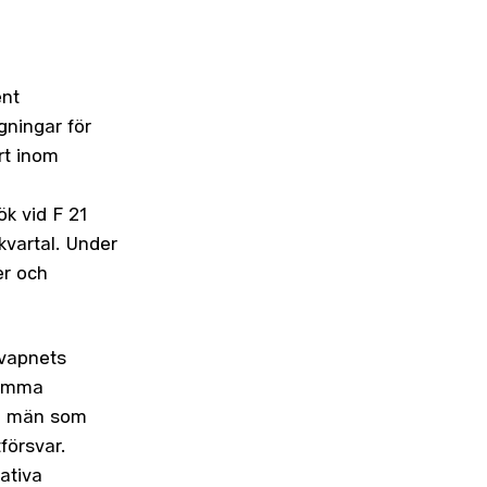
ent
ningar för
rt inom
k vid F 21
kvartal. Under
er och
gvapnets
samma
ch män som
tförsvar.
ativa