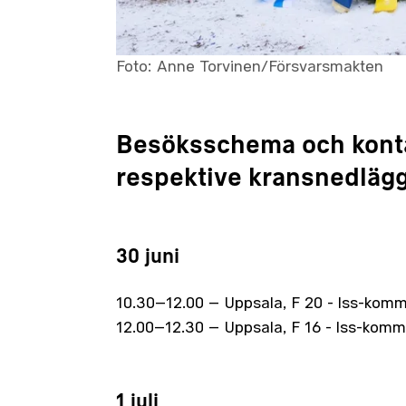
Foto: Anne Torvinen/Försvarsmakten
Besöksschema och konta
respektive kransnedläg
30 juni
10.30–12.00 – Uppsala, F 20 - lss-kom
12.00–12.30 – Uppsala, F 16 - lss-kom
1 juli