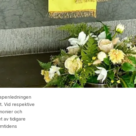
vapenledningen
et. Vid respektive
onier och
 av tidigare
amtidens