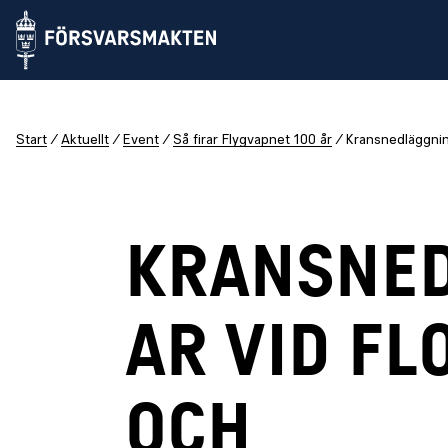
Start
Aktuellt
Event
Så firar Flygvapnet 100 år
Kransnedläggning
KRANSNE
AR VID FL
OCH