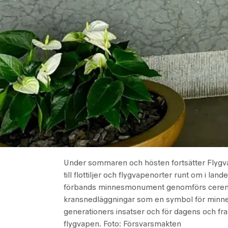
Under sommaren och hösten fortsätter Flyg
till flottiljer och flygvapenorter runt om i land
förbands minnesmonument genomförs cerem
kransnedläggningar som en symbol för minnet
generationers insatser och för dagens och fr
flygvapen.
Foto: Försvarsmakten