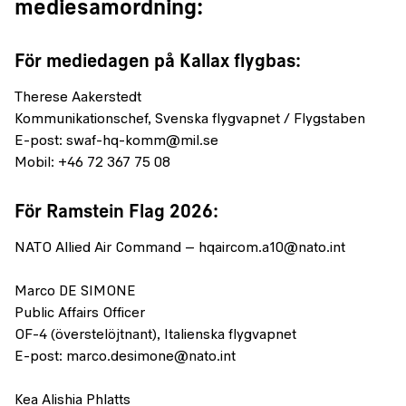
mediesamordning:
För mediedagen på Kallax flygbas:
Therese Aakerstedt
Kommunikationschef, Svenska flygvapnet / Flygstaben
E-post: swaf-hq-komm@mil.se
Mobil: +46 72 367 75 08
För Ramstein Flag 2026:
NATO Allied Air Command – hqaircom.a10@nato.int
Marco DE SIMONE
Public Affairs Officer
OF-4 (överstelöjtnant), Italienska flygvapnet
E-post: marco.desimone@nato.int
Kea Alishia Phlatts