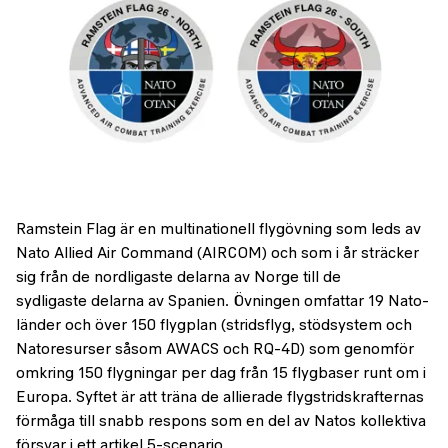
Ramstein Flag är en multinationell flygövning som leds av
Nato Allied Air Command (AIRCOM) och som i år sträcker
sig från de nordligaste delarna av Norge till de
sydligaste delarna av Spanien. Övningen omfattar 19 Nato-
länder och över 150 flygplan (stridsflyg, stödsystem och
Natoresurser såsom AWACS och RQ-4D) som genomför
omkring 150 flygningar per dag från 15 flygbaser runt om i
Europa. Syftet är att träna de allierade flygstridskrafternas
förmåga till snabb respons som en del av Natos kollektiva
försvar i ett artikel 5-scenario.