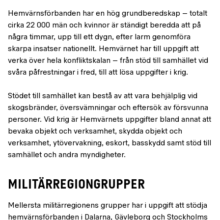
Hemvärnsförbanden har en hög grundberedskap – totalt
cirka 22 000 män och kvinnor är ständigt beredda att på
några timmar, upp till ett dygn, efter larm genomföra
skarpa insatser nationellt. Hemvärnet har till uppgift att
verka över hela konfliktskalan – från stöd till samhället vid
svåra påfrestningar i fred, till att lösa uppgifter i krig.
Stödet till samhället kan bestå av att vara behjälplig vid
skogsbränder, översvämningar och eftersök av försvunna
personer. Vid krig är Hemvärnets uppgifter bland annat att
bevaka objekt och verksamhet, skydda objekt och
verksamhet, ytövervakning, eskort, basskydd samt stöd till
samhället och andra myndigheter.
MILITÄRREGIONGRUPPER
Mellersta militärregionens grupper har i uppgift att stödja
hemvärnsförbanden i Dalarna, Gävleborg och Stockholms