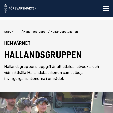
Öp
...
Start
Hallandsgruppen
Hallandsbataljonen
Hemvärnet
HALLANDSGRUPPEN
Hallandsgruppens uppgift är att utbilda, utveckla och
vidmakthålla Hallandsbataljonen samt stödja
frivilligorganisationerna i området.