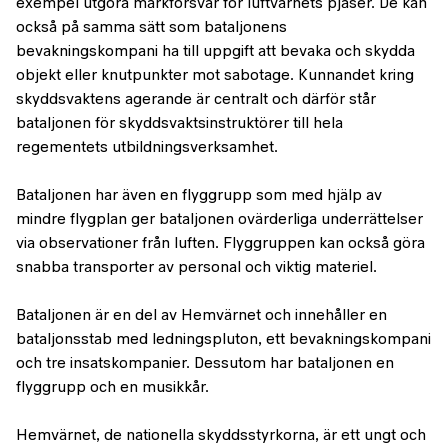
exempel utgöra markförsvar för luftvärnets pjäser. De kan
också på samma sätt som bataljonens
bevakningskompani ha till uppgift att bevaka och skydda
objekt eller knutpunkter mot sabotage. Kunnandet kring
skyddsvaktens agerande är centralt och därför står
bataljonen för skyddsvaktsinstruktörer till hela
regementets utbildningsverksamhet.
Bataljonen har även en flyggrupp som med hjälp av
mindre flygplan ger bataljonen ovärderliga underrättelser
via observationer från luften. Flyggruppen kan också göra
snabba transporter av personal och viktig materiel.
Bataljonen är en del av Hemvärnet och innehåller en
bataljonsstab med ledningspluton, ett bevakningskompani
och tre insatskompanier. Dessutom har bataljonen en
flyggrupp och en musikkår.
Hemvärnet, de nationella skyddsstyrkorna, är ett ungt och