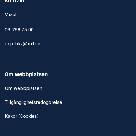
Kontakt
Erfarenhet av förvaltning av system i stora
organisationer
Växel:
Erfarenhet av budgetering och ekonomisk uppföljning
Metodkompetens och erfarenhet av processorienterat
08-788 75 00
arbetssätt (t ex ITIL, SAFe)
Kunskap om och erfarenhet av ILS (Integrerad
exp-hkv@mil.se
logistiksupport)
För att myndighetens uppdrag ska vara framgångsrikt
förutsätts att alla medarbetare uppträder enligt den
Om webbplatsen
värdegrund som finns. Försvarsmaktens värdegrund slår
vakt om alla människors lika värde, rättvisa och jämlikhet
Om webbplatsen
och främjar demokrati och mänskliga rättigheter (läs mer
på
www.forsvarsmakten.se
).
Tillgänglighetsredogörelse
Kakor (Cookies)
Övrigt
Anställningsform: Tillsvidare. Försvarsmakten tillämpar sex