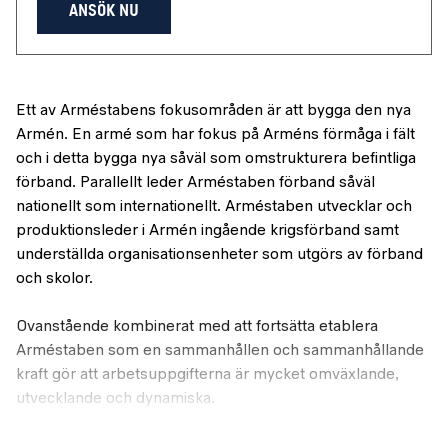
ANSÖK NU
Ett av Arméstabens fokusområden är att bygga den nya
Armén. En armé som har fokus på Arméns förmåga i fält
och i detta bygga nya såväl som omstrukturera befintliga
förband. Parallellt leder Arméstaben förband såväl
nationellt som internationellt. Arméstaben utvecklar och
produktionsleder i Armén ingående krigsförband samt
underställda organisationsenheter som utgörs av förband
och skolor.
Ovanstående kombinerat med att fortsätta etablera
Arméstaben som en sammanhållen och sammanhållande
kraft gör att arbetsuppgifterna är mycket omväxlande,
utvecklande och dynamiska.
Information om tjänsten