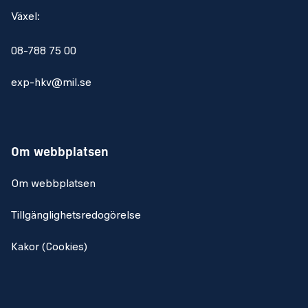
Växel:
FM
Utbildning och erfarenhet inom Försvarsmaktens
08-788 75 00
materielunderhållsprocess
exp-hkv@mil.se
Erfarenhet av Försvarsmaktens stödsystem LIFT och
PRIO (SAP)
Har god förmåga att uttrycka dig på svenska i tal och
skrift
Om webbplatsen
Det är mertierande om du har..
Om webbplatsen
Erfarenheter från befattning inom FM
Tillgänglighetsredogörelse
materielunderhållsorganisation.
Erfarenheter från central/regional stab, gärna inom
Kakor (Cookies)
logistik och teknisk tjänst.
Kännedom om hur FM styrs avseende logistik och i
synnerhet teknisk tjänst från HKV ned till OrgE.