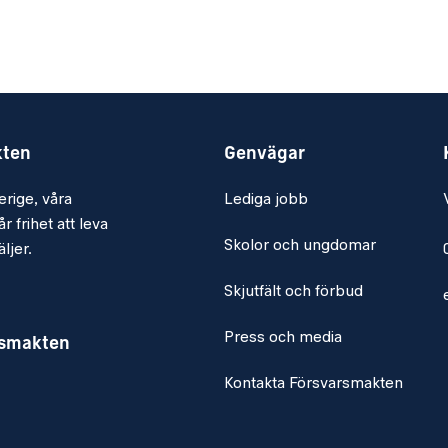
försörjning,
ing. Vidare hanterar du
ie produktionsprocesser
ika verksamhet.
kten
Genvägar
erige, våra
Lediga jobb
tens logistikfunktion.
r frihet att leva
Skolor och ungdomar
ljer.
Skjutfält och förbud
duktionsprocess och i
sen.
Press och media
rsmakten
cesser och att genomföra
Kontakta Försvarsmakten
stem för