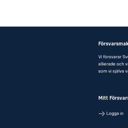
implementera processer som rör materiel
livscykelhantering och tillgångsredovisn
de avsteg från Försvarsmaktens ordinar
som krävs med hänsyn till Musts specif
Kvalifikationer
Försvarsma
Logistikofficersbefattning, OF4.
Vi försvarar Sv
Flerårig tjänstgöring inom Försvarsmak
allierade och vå
som vi själva vä
Meriterande
God kunskap om Försvarsmaktens pro
synnerhet materielförsörjningsproces
Mitt Försva
Tidigare erfarenhet av att införa pro
Logga in
förändringsarbete i verksamheter.
Kunskap om relevanta ledningsstödsy