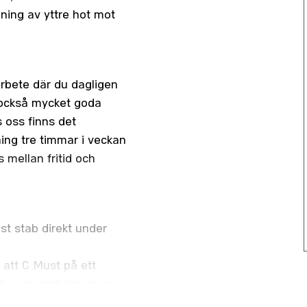
gning av yttre hot mot
arbete där du dagligen
r också mycket goda
s oss finns det
ning tre timmar i veckan
 mellan fritid och
st stab direkt under
att C Must på ett
 och verksamhetsansvar
alförsvaret.