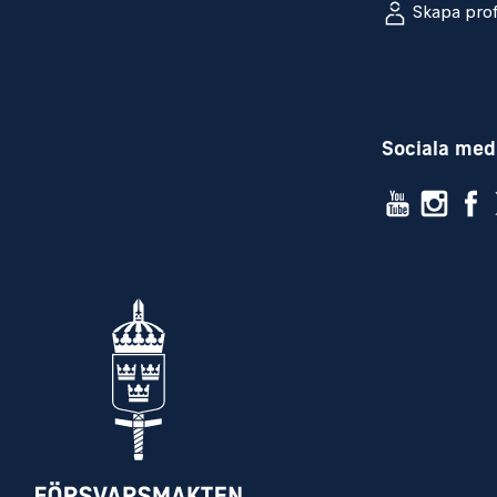
Skapa prof
produktionsplanering och redovisning a
FM, LIFT, PRIO.
Erfarenhet av arbete vid högre stab.
Sociala med
Vem är du?
Som person tar du dig naturligt an utma
lösningsorienterat sätt. Ditt arbetssätt är
att du organiserar din vardag effektivt o
komplexa situationer. Samtidigt drivs du
målmedvetenhet som gör att du håller fok
du har påbörjat. Som ledare känner du e
för ditt team, där du engagerar dig i pe
skapar en trygg arbetsmiljö.
Övrigt
Anställningsform: Tillsvidareanställnin