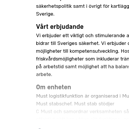
säkerhetspolitik samt i övrigt för kartläg
Sverige.
Vårt erbjudande
Vi erbjuder ett viktigt och stimulerande 
bidrar till Sveriges säkerhet. Vi erbjude
möjligheter till kompetensutveckling. Ho
friskvårdsmöjligheter som inkluderar trä
på arbetstid samt möjlighet att ha balans
arbete.
Om enheten
Must logistikfunktion är organiserad i Mu
Must stabschef. Must stab stödjer
C Must och samordnar verksamheten så 
effektivt sätt kan utöva sitt funktions-
såväl inom Försvarsmakten som inom tot