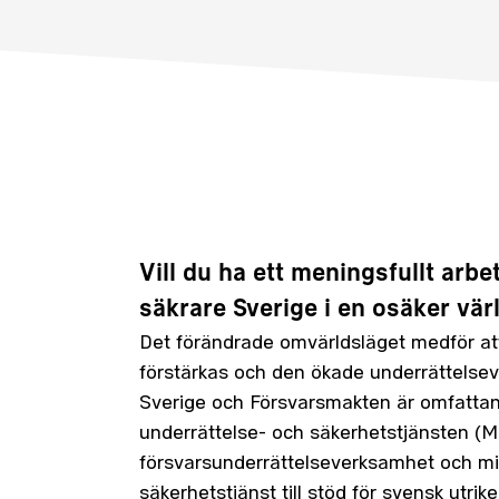
Vill du ha ett meningsfullt arbet
säkrare Sverige i en osäker vär
Det förändrade omvärldsläget medför att
förstärkas och den ökade underrättels
Sverige och Försvarsmakten är omfattand
underrättelse- och säkerhetstjänsten (M
försvarsunderrättelseverksamhet och mil
säkerhetstjänst till stöd för svensk utrik