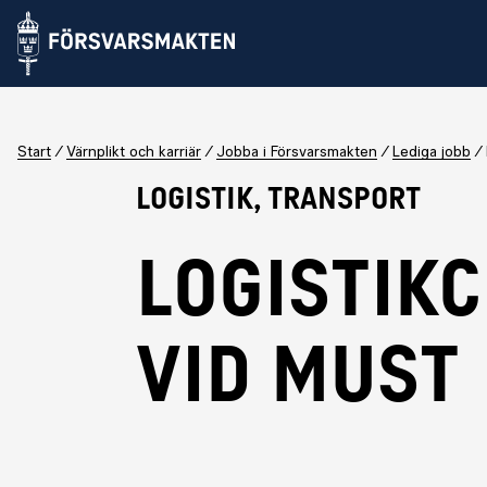
Start
Värnplikt och karriär
Jobba i Försvarsmakten
Lediga jobb
Logistik, Transport
LOGISTIK
VID MUST