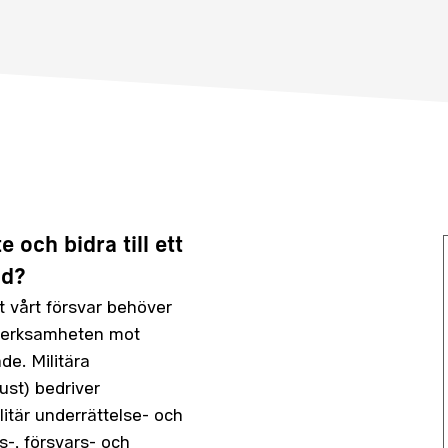
e och bidra till ett
ld?
 vårt försvar behöver
everksamheten mot
e. Militära
ust) bedriver
itär underrättelse- och
es-, försvars- och