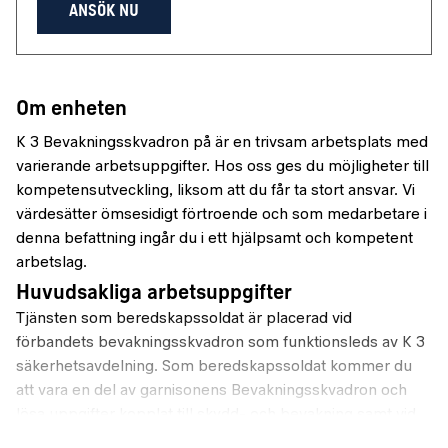
ANSÖK NU
Om enheten
K 3 Bevakningsskvadron på är en trivsam arbetsplats med
varierande arbetsuppgifter. Hos oss ges du möjligheter till
kompetensutveckling, liksom att du får ta stort ansvar. Vi
värdesätter ömsesidigt förtroende och som medarbetare i
denna befattning ingår du i ett hjälpsamt och kompetent
arbetslag.
Huvudsakliga arbetsuppgifter
Tjänsten som beredskapssoldat är placerad vid
förbandets bevakningsskvadron som funktionsleds av K 3
säkerhetsavdelning. Som beredskapssoldat kommer du
att vara en del av garnisonens Bevakningsskvadron och
lösa uppgifter kopplat till skydd- och bevakning samt vid
behov upprätthålla beredskap inom garnisonen.