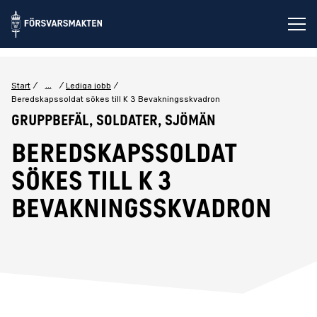
Öp
...
Start
Lediga jobb
Beredskapssoldat sökes till K 3 Bevakningsskvadron
Gruppbefäl, Soldater, Sjömän
Beredskapssoldat
sökes till K 3
Bevakningsskvadron