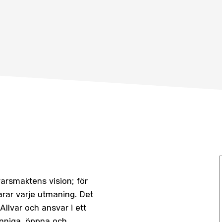
svarsmaktens vision; för
larar varje utmaning. Det
Allvar och ansvar i ett
kunniga, öppna och