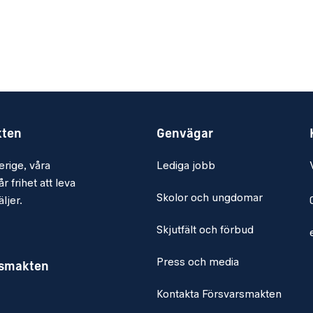
svägar till egna
ar rörliga
kten
Genvägar
erige, våra
Lediga jobb
ända betyg
r frihet att leva
Skolor och ungdomar
 skrift på svenska och
ljer.
Skjutfält och förbud
tem, främst i
Press och media
rsmakten
Kontakta Försvarsmakten