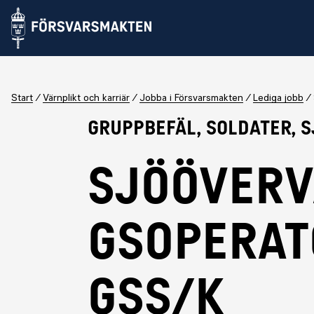
Start
Värnplikt och karriär
Jobba i Försvarsmakten
Lediga jobb
Gruppbefäl, Soldater, 
Sjööverv
gsoperat
GSS/K