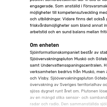
engagerade. Som anställd i Försvarsmak
möjligheter till kompetensutveckling med 
och utbildningar. Vidare finns det också
friskvårdsmöjligheter som bland annat in
arbetstid och en sund balans mellan frit
Om enheten
Sjöinformationskompaniet består av sta
Sjöövervakningspluton Muskö och Göte
samt Undervattensspaningscentralen. 
verksamheten bedrivs från Muskö, men 
och Visby. Sjöövervakningspluton Göteb
övervakning av Sveriges territorialhav oc
sjöss dygnet runt året om. Plutonen löse
av en mängd olika sensor- och samband
radar och radio. Den sammanställda sjö