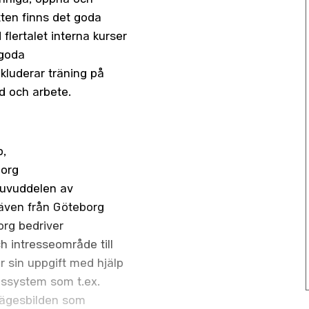
ten finns det goda
flertalet interna kurser
 goda
kluderar träning på
id och arbete.
b,
borg
Huvuddelen av
även från Göteborg
org bedriver
h intresseområde till
r sin uppgift med hjälp
ssystem som t.ex.
lägesbilden som