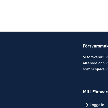
med att upprätta och bibehålla samband
enheter samt kommunicerarmed och invis
spaningsresuser.
KRAV
Kvalifikationer
Försvarsma
Militär grundutbildning
Vi försvarar Sv
3-årig gymnasieutbildning med godk
allierade och vå
God förmåga att uttrycka sig i tal och
som vi själva vä
engelska
God vana att arbeta i IT-baserade sys
Mitt Försva
Windowsmiljö
Personliga egenskaper
Logga in