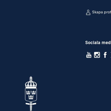
Vi ser att du är en person som har go
främjar en stabil och förtroendeskapand
Skapa prof
tycker om att ta egna initiativ samt tar 
resultatet. Du stimuleras av att uppnå r
kvalité. Stor vikt kommer att läggas vid 
MERITERANDE
Sociala med
Sambandskunskap
UND/SÄK-kunskap
Teknisk kunskap
Nautisk kunskap
För att myndighetens uppdrag ska vara f
att alla medarbetare uppträder enligt 
finns. Försvarsmaktens värdegrund slår 