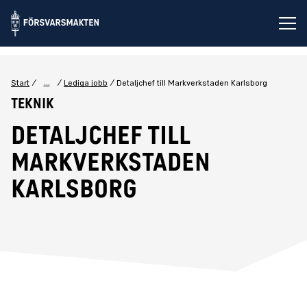
Öp
...
Start
Lediga jobb
Detaljchef till Markverkstaden Karlsborg
Teknik
Detaljchef till
Markverkstaden
Karlsborg