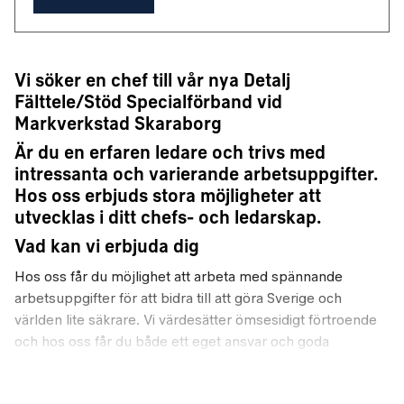
Vi söker en chef till vår nya Detalj
Fälttele/Stöd Specialförband vid
Markverkstad Skaraborg
Är du en erfaren ledare och trivs med
intressanta och varierande arbetsuppgifter.
Hos oss erbjuds stora möjligheter att
utvecklas i ditt chefs- och ledarskap.
Vad kan vi erbjuda dig
Hos oss får du möjlighet att arbeta med spännande
arbetsuppgifter för att bidra till att göra Sverige och
världen lite säkrare. Vi värdesätter ömsesidigt förtroende
och hos oss får du både ett eget ansvar och goda
möjligheter att kompetensutvecklas. Våra medarbetare är
viktiga för oss och du har möjlighet att ha en bra balans