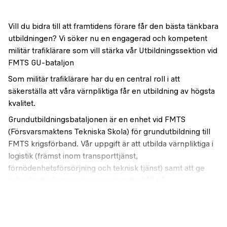
Vill du bidra till att framtidens förare får den bästa tänkbara
utbildningen? Vi söker nu en engagerad och kompetent
militär trafiklärare som vill stärka vår Utbildningssektion vid
FMTS GU-bataljon
Som militär trafiklärare har du en central roll i att
säkerställa att våra värnpliktiga får en utbildning av högsta
kvalitet.
Grundutbildningsbataljonen är en enhet vid FMTS
(Försvarsmaktens Tekniska Skola) för grundutbildning till
FMTS krigsförband. Vår uppgift är att utbilda värnpliktiga i
logistik (främst inom transporttjänst,
förnödenhetsförsörjning och teknisk tjänst) samt att ge
tekniskt stöd, reparationer och underhåll på
Försvarsmaktens markbundna materiel. Vår verksamhet
genomförs idag i Halmstad och Kungsängen. Bataljonen
har sin huvudsakliga gruppering på FMTS i Halmstad där