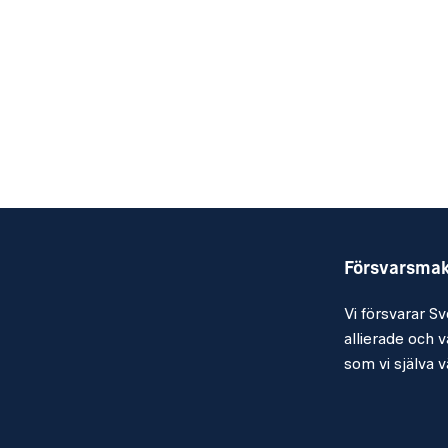
Försvarsma
Vi försvarar Sv
allierade och vå
som vi själva vä