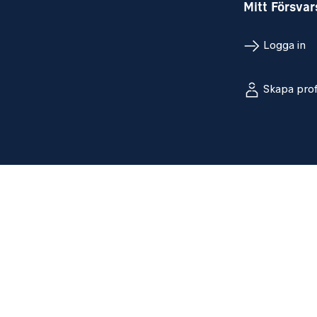
Mitt Försva
Logga in
Skapa prof
Sociala med