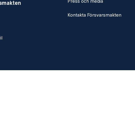
Press och media
rsmakten
Kontakta Försvarsmakten
il
ier