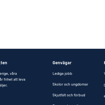
kten
Genvägar
erige, våra
Lediga jobb
r frihet att leva
Skolor och ungdomar
ljer.
Skjutfält och förbud