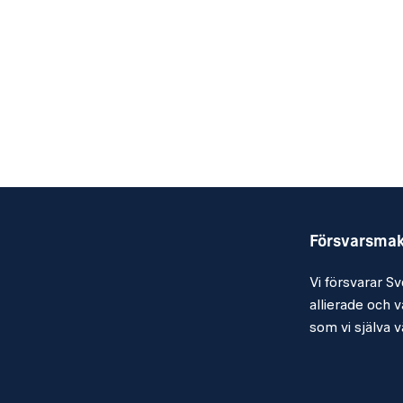
Försvarsma
Vi försvarar Sv
allierade och vå
som vi själva vä