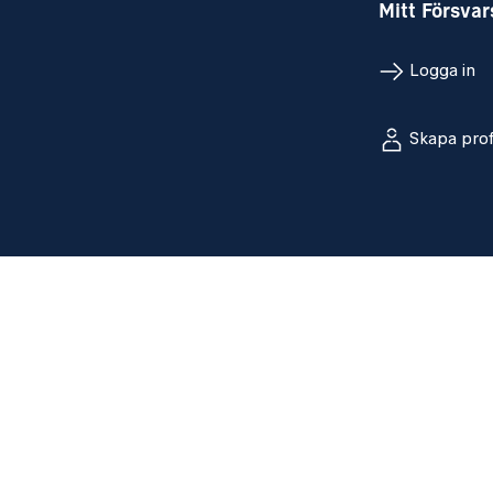
Mitt Försva
Logga in
Skapa prof
Sociala med