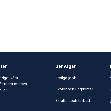
kten
Genvägar
erige, våra
Lediga jobb
r frihet att leva
Skolor och ungdomar
ljer.
Skjutfält och förbud