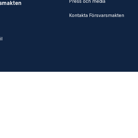
Press och media
rsmakten
Kontakta Försvarsmakten
il
ier